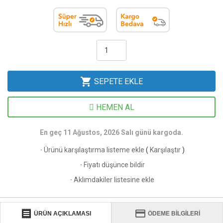
shopping_cart
SEPETE EKLE
HEMEN AL
En geç 11 Ağustos, 2026 Salı günü kargoda.
·
Ürünü karşılaştırma listeme ekle
(
Karşılaştır
)
·
Fiyatı düşünce bildir
·
Aklımdakiler listesine ekle
receipt
credit_card
ÜRÜN AÇIKLAMASI
ÖDEME BİLGİLERİ