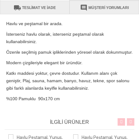
local_shipping
comment
TESLİMAT VE İADE
MÜŞTERİ YORUMLARI
Havlu ve peştamal bir arada.
İsterseniz havlu olarak, isterseniz peştamal olarak
kullanabilirsiniz.
Özenle seçilmiş pamuk ipliklerinden yöresel olarak dokunmuştur.
Modern çizgileriyle elegant bir üründür.
Katkı maddesi yoktur, çevre dostudur. Kullanım alanı çok
geniştir, Plaj, sauna, hamam, banyo, havuz, tekne, spor salonu
gibi farklı alanlarda keyifle kullanabilirsiniz.
%100 Pamuklu 90x170 cm
İLGİLİ ÜRÜNLER