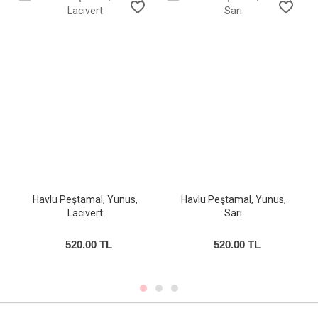
favorite_border
favorite_border
Havlu Peştamal, Yunus,
Havlu Peştamal, Yunus,
Lacivert
Sarı
520.00 TL
520.00 TL