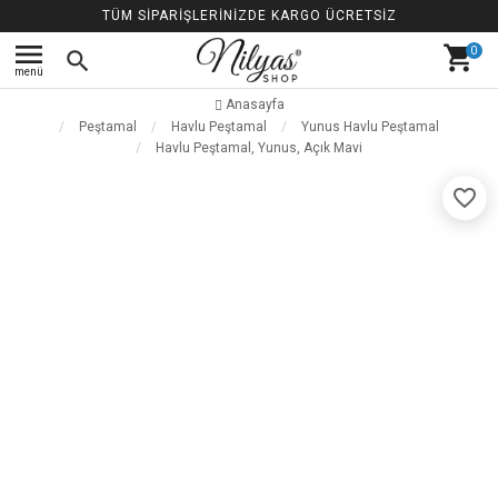
TÜM SİPARİŞLERİNİZDE KARGO ÜCRETSİZ
menu
shopping_cart
0
search
menü
Anasayfa
Peştamal
Havlu Peştamal
Yunus Havlu Peştamal
Havlu Peştamal, Yunus, Açık Mavi
favorite_border