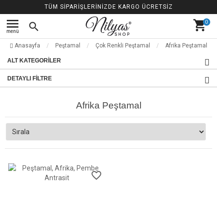
TÜM SİPARİŞLERİNİZDE KARGO ÜCRETSİZ
menu
shopping_cart
0
search
menü
Anasayfa
Peştamal
Çok Renkli Peştamal
Afrika Peştamal
ALT KATEGORILER
DETAYLI FILTRE
Afrika Peştamal
favorite_border