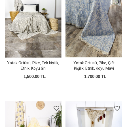
Yatak Örtüsü, Pike, Tek kişilik,
Yatak Örtüsü, Pike, Çift
Etnik, Koyu Gri
Kişilik, Etnik, Koyu Mavi
1,500.00 TL
1,700.00 TL
favorite_border
favorite_border