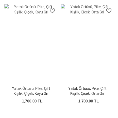
favorite_border
favorite_border
Yatak Örtüsü, Pike, Çift
Yatak Örtüsü, Pike, Çift
Kişilik, Çiçek, Koyu Gri
Kişilik, Çiçek, Orta Gri
1,700.00 TL
1,700.00 TL