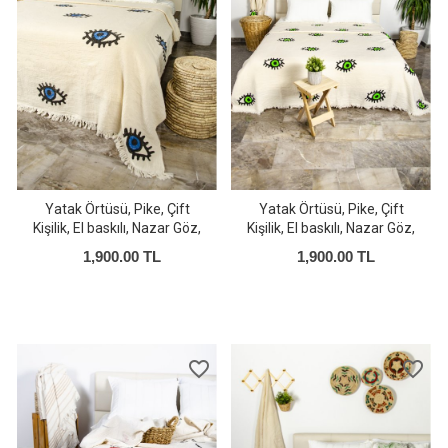
Yatak Örtüsü, Pike, Çift
Yatak Örtüsü, Pike, Çift
Kişilik, El baskılı, Nazar Göz,
Kişilik, El baskılı, Nazar Göz,
Mavi
Yeşil
1,900.00 TL
1,900.00 TL
favorite_border
favorite_border