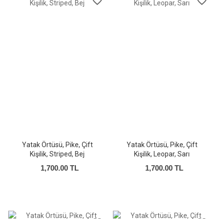
favorite_border
favorite_border
Yatak Örtüsü, Pike, Çift
Yatak Örtüsü, Pike, Çift
Kişilik, Striped, Bej
Kişilik, Leopar, Sarı
1,700.00 TL
1,700.00 TL