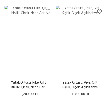
favorite_border
favorite_border
Yatak Örtüsü, Pike, Çift
Yatak Örtüsü, Pike, Çift
Kişilik, Çiçek, Neon Sarı
Kişilik, Çiçek, Açık Kahve
1,700.00 TL
1,700.00 TL