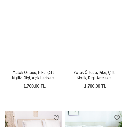
Yatak Örtüsü, Pike, Çift
Yatak Örtüsü, Pike, Çift
Kişilik, Rigi, Açık Lacivert
Kişilik, Rigi, Antrasit
1,700.00 TL
1,700.00 TL
favorite_border
favorite_border