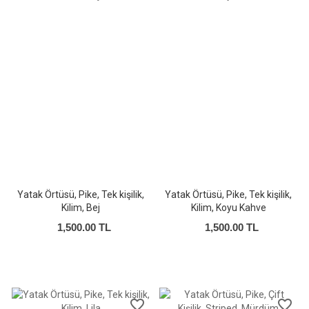
Yatak Örtüsü, Pike, Tek kişilik,
Yatak Örtüsü, Pike, Tek kişilik,
Kilim, Bej
Kilim, Koyu Kahve
1,500.00 TL
1,500.00 TL
favorite_border
favorite_border