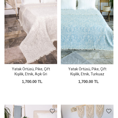
Yatak Örtüsü, Pike, Çift
Yatak Örtüsü, Pike, Çift
Kişilik, Etnik, Açık Gri
Kişilik, Etnik, Turkuaz
1,700.00 TL
1,700.00 TL
favorite_border
favorite_border