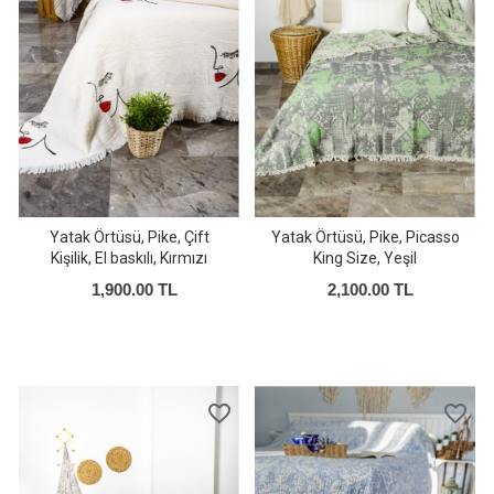
Yatak Örtüsü, Pike, Çift
Yatak Örtüsü, Pike, Picasso
Kişilik, El baskılı, Kırmızı
King Size, Yeşil
Dudak
1,900.00 TL
2,100.00 TL
favorite_border
favorite_border