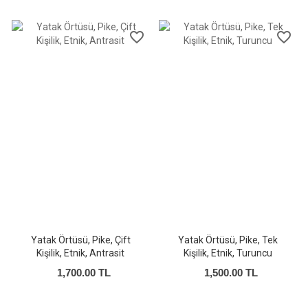
favorite_border
favorite_border
Yatak Örtüsü, Pike, Çift
Yatak Örtüsü, Pike, Tek
Kişilik, Etnik, Antrasit
Kişilik, Etnik, Turuncu
1,700.00 TL
1,500.00 TL