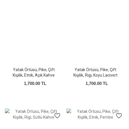
Yatak Örtüsü, Pike, Çift
Yatak Örtüsü, Pike, Çift
Kişilik, Etnik, Açık Kahve
Kişilik, Rigi, Koyu Lacivert
1,700.00 TL
1,700.00 TL
favorite_border
favorite_border