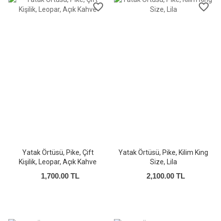
favorite_border
favorite_border
Yatak Örtüsü, Pike, Çift
Yatak Örtüsü, Pike, Kilim King
Kişilik, Leopar, Açık Kahve
Size, Lila
1,700.00 TL
2,100.00 TL