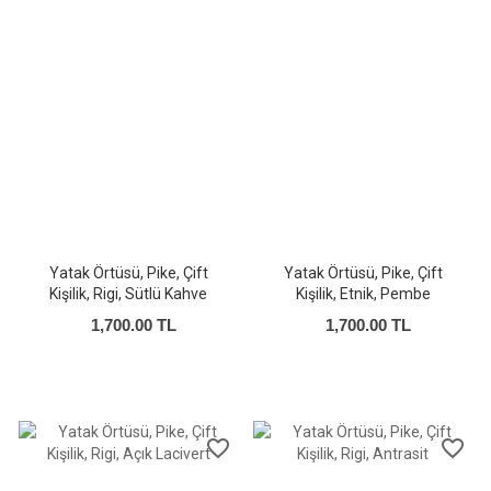
Yatak Örtüsü, Pike, Çift
Yatak Örtüsü, Pike, Çift
Kişilik, Rigi, Sütlü Kahve
Kişilik, Etnik, Pembe
1,700.00 TL
1,700.00 TL
favorite_border
favorite_border