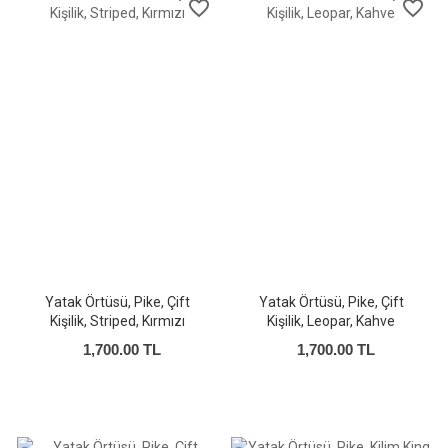
favorite_border
favorite_border
Yatak Örtüsü, Pike, Çift
Yatak Örtüsü, Pike, Çift
Kişilik, Striped, Kırmızı
Kişilik, Leopar, Kahve
1,700.00 TL
1,700.00 TL