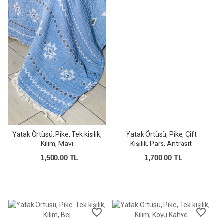
Yatak Örtüsü, Pike, Tek kişilik,
Yatak Örtüsü, Pike, Çift
Kilim, Mavi
Kişilik, Pars, Antrasit
1,500.00 TL
1,700.00 TL
favorite_border
favorite_border