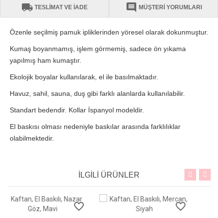
local_shipping
comment
TESLİMAT VE İADE
MÜŞTERİ YORUMLARI
Özenle seçilmiş pamuk ipliklerinden yöresel olarak dokunmuştur.
Kumaş boyanmamış, işlem görmemiş, sadece ön yıkama
yapılmış ham kumaştır.
Ekolojik boyalar kullanılarak, el ile basılmaktadır.
Havuz, sahil, sauna, duş gibi farklı alanlarda kullanılabilir.
Standart bedendir. Kollar İspanyol modeldir.
El baskısı olması nedeniyle baskılar arasında farklılıklar
olabilmektedir.
İLGİLİ ÜRÜNLER
order
favorite_border
favorite_border