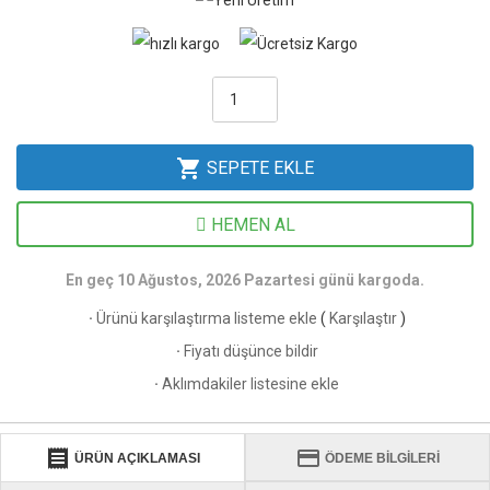
shopping_cart
SEPETE EKLE
HEMEN AL
En geç 10 Ağustos, 2026 Pazartesi günü kargoda.
·
Ürünü karşılaştırma listeme ekle
(
Karşılaştır
)
·
Fiyatı düşünce bildir
·
Aklımdakiler listesine ekle
receipt
credit_card
ÜRÜN AÇIKLAMASI
ÖDEME BİLGİLERİ