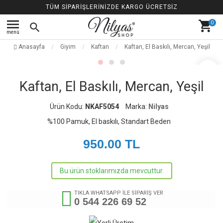
TÜM SİPARİŞLERİNİZDE KARGO ÜCRETSİZ
menu
shopping_cart
0
search
menü
Anasayfa
Giyim
Kaftan
Kaftan, El Baskılı, Mercan, Yeşil
favorite_border
Kaftan, El Baskılı, Mercan, Yeşil
Ürün Kodu:
NKAF5054
Marka:
Nilyas
%100 Pamuk, El baskılı, Standart Beden
950.00
TL
Bu ürün stoklarımızda mevcuttur.
TIKLA WHATSAPP İLE SİPARİŞ VER
0 544 226 69 52