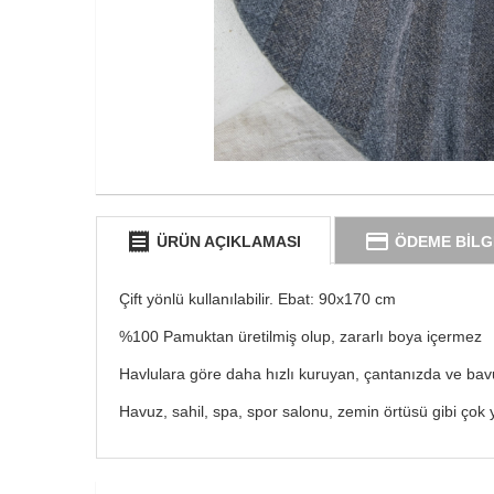
receipt
credit_card
ÜRÜN AÇIKLAMASI
ÖDEME BİLG
Çift yönlü kullanılabilir. Ebat: 90x170 cm
%100 Pamuktan üretilmiş olup, zararlı boya içermez
Havlulara göre daha hızlı kuruyan, çantanızda ve ba
Havuz, sahil, spa, spor salonu, zemin örtüsü gibi çok 