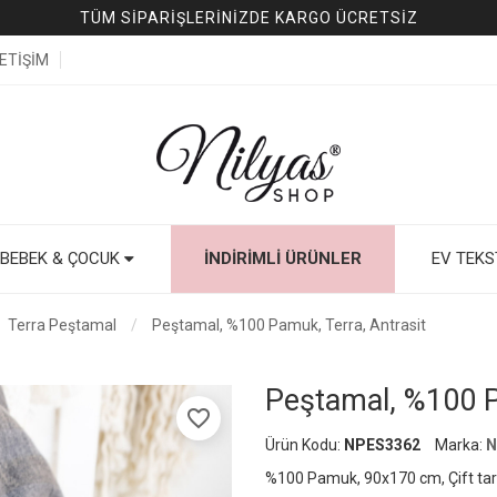
TÜM SİPARİŞLERİNİZDE KARGO ÜCRETSİZ
LETİŞİM
BEBEK & ÇOCUK
İNDIRIMLI ÜRÜNLER
EV TEKS
Terra Peştamal
Peştamal, %100 Pamuk, Terra, Antrasit
Peştamal, %100 P
favorite_border
Ürün Kodu:
NPES3362
Marka:
N
%100 Pamuk, 90x170 cm, Çift tara