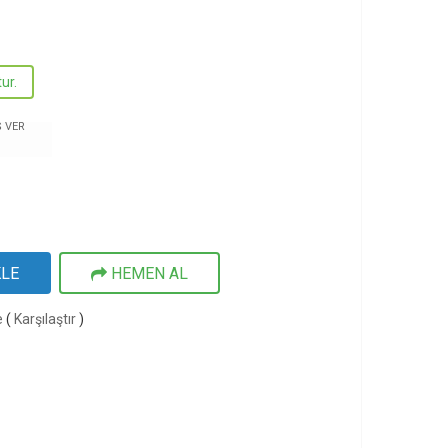
ur.
Ş VER
KLE
HEMEN AL
e
(
Karşılaştır
)