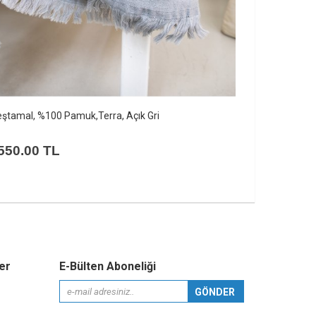
ştamal, %100 Pamuk, Terra, Bej
Peştamal, %
550.00 TL
550.00 
er
E-Bülten Aboneliği