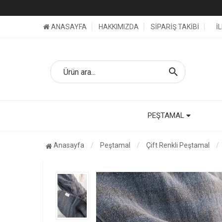
ANASAYFA
HAKKIMIZDA
SİPARİŞ TAKİBİ
İ
search
PEŞTAMAL
Anasayfa
Peştamal
Çift Renkli Peştamal