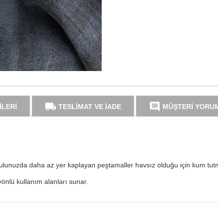
local_shipping
comment
İLERİ
TESLİMAT VE İADE
MÜŞTERİ YORU
vulunuzda daha az yer kaplayan peştamaller havsız olduğu için kum tut
yönlü kullanım alanları sunar.