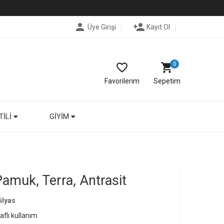
person
person_add
Üye Girişi
Kayıt Ol
0
favorite_border
shopping_cart
Favorilerim
Sepetim
TILI
GIYIM
amuk, Terra, Antrasit
ilyas
flı kullanım