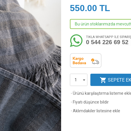
550.00
TL
Bu ürün stoklarımızda mevcutt
TIKLA WHATSAPP İLE SİPARİ
0 544 226 69 52
shopping_cart
SEPETE E
·
Ürünü karşılaştırma listeme ekl
·
Fiyatı düşünce bildir
·
Aklımdakiler listesine ekle