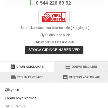
0 544 226 69 52
·
Ürünü karşılaştırma listeme ekle
(
Karşılaştır
)
·
Fiyatı düşünce bildir
·
Aklımdakiler listesine ekle
STOGA GIRINCE HABER VER
receipt
credit_card
ÜRÜN AÇIKLAMASI
ÖDEME BİLGİLERİ
local_shipping
comment
TESLİMAT VE İADE
MÜŞTERİ YORUMLARI
Çift yönlü
Zararlı boya içermez
%100 Pamuk