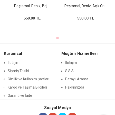
iz, Bej
Peştamal, Deniz, Açık Gri
Peştamal, Deniz, B
 TL
550.00 TL
550.00 TL
Kurumsal
Müşteri Hizmetleri
İletişim
İletişim
Sipariş Takibi
S.S.S.
Gizlilik ve Kullanım Şartları
Detaylı Arama
Kargo ve Taşıma Bilgileri
Hakkımızda
Garanti ve İade
Sosyal Medya