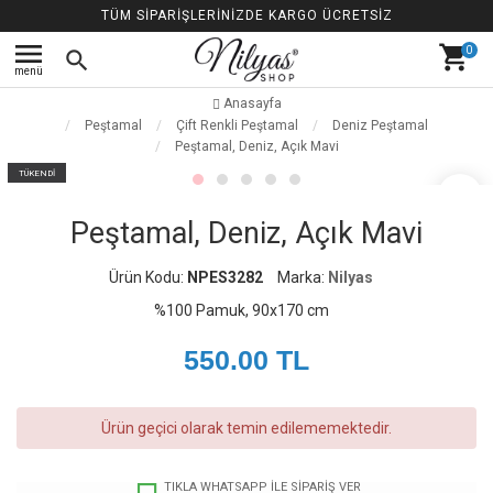
TÜM SİPARİŞLERİNİZDE KARGO ÜCRETSİZ
menu
shopping_cart
0
search
menü
Anasayfa
Peştamal
Çift Renkli Peştamal
Deniz Peştamal
Peştamal, Deniz, Açık Mavi
TÜKENDİ
favorite_border
Peştamal, Deniz, Açık Mavi
Ürün Kodu:
NPES3282
Marka:
Nilyas
%100 Pamuk, 90x170 cm
550.00
TL
Ürün geçici olarak temin edilememektedir.
TIKLA WHATSAPP İLE SİPARİŞ VER