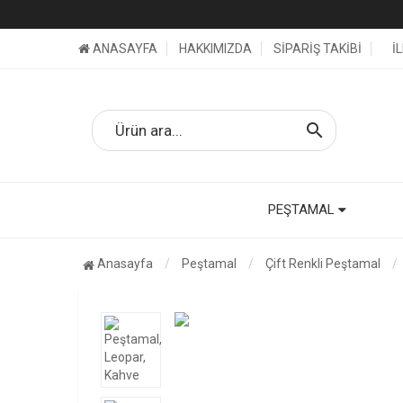
ANASAYFA
HAKKIMIZDA
SİPARİŞ TAKİBİ
İ
search
PEŞTAMAL
Anasayfa
Peştamal
Çift Renkli Peştamal