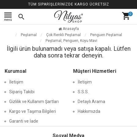
TÜM SİPARİŞLERİNİZDE KARGO ÜCRETSİZ
menu
shopping_cart
0
search
menü
Anasayfa
Peştamal
Çok Renkli Peştamal
Penguen Peştamal
Peştamal, Penguen, Koyu Mavi
İlgili ürün bulunamadı veya satışa kapalı. Lütfen
daha sonra tekrar deneyin.
Kurumsal
Müşteri Hizmetleri
İletişim
İletişim
Sipariş Takibi
S.S.S.
Gizlilik ve Kullanım Şartları
Detaylı Arama
Kargo ve Taşıma Bilgileri
Hakkımızda
Garanti ve İade
Sosyal Medya