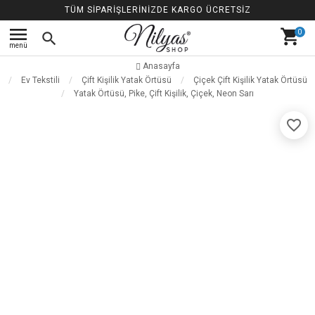
TÜM SİPARİŞLERİNİZDE KARGO ÜCRETSİZ
menu
shopping_cart
0
search
menü
Anasayfa
Ev Tekstili
Çift Kişilik Yatak Örtüsü
Çiçek Çift Kişilik Yatak Örtüsü
Yatak Örtüsü, Pike, Çift Kişilik, Çiçek, Neon Sarı
favorite_border