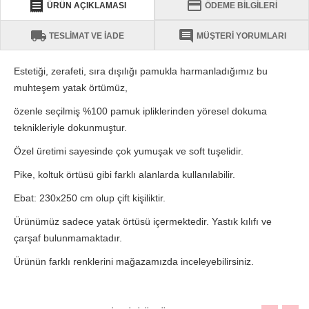
receipt
credit_card
ÜRÜN AÇIKLAMASI
ÖDEME BİLGİLERİ
local_shipping
comment
TESLİMAT VE İADE
MÜŞTERİ YORUMLARI
Estetiği, zerafeti, sıra dışılığı pamukla harmanladığımız bu
muhteşem yatak örtümüz,
özenle seçilmiş %100 pamuk ipliklerinden yöresel dokuma
teknikleriyle dokunmuştur.
Özel üretimi sayesinde çok yumuşak ve soft tuşelidir.
Pike, koltuk örtüsü gibi farklı alanlarda kullanılabilir.
Ebat: 230x250 cm olup çift kişiliktir.
Ürünümüz sadece yatak örtüsü içermektedir. Yastık kılıfı ve
çarşaf bulunmamaktadır.
Ürünün farklı renklerini mağazamızda inceleyebilirsiniz.