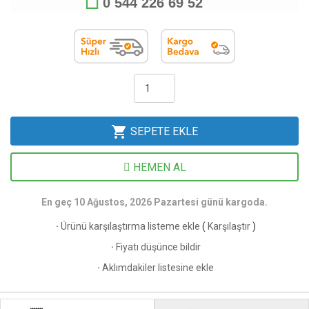
0 544 226 69 52
shopping_cart
SEPETE EKLE
HEMEN AL
En geç 10 Ağustos, 2026 Pazartesi günü kargoda.
·
Ürünü karşılaştırma listeme ekle
(
Karşılaştır
)
·
Fiyatı düşünce bildir
·
Aklımdakiler listesine ekle