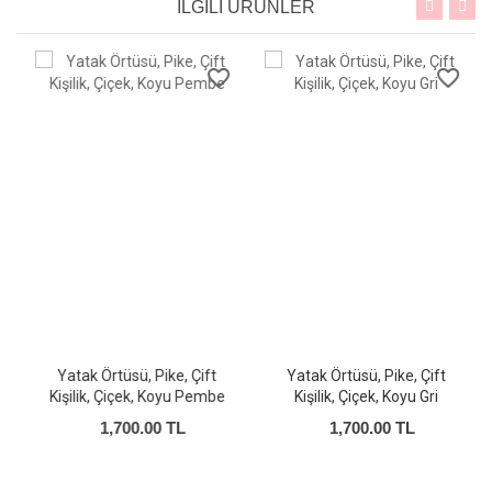
İLGİLİ ÜRÜNLER
favorite_border
favorite_border
Yatak Örtüsü, Pike, Çift
Yatak Örtüsü, Pike, Çift
Kişilik, Çiçek, Koyu Pembe
Kişilik, Çiçek, Koyu Gri
1,700.00 TL
1,700.00 TL