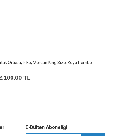
tak Örtüsü, Pike, Mercan King Size, Antrasit
Yatak Örtüsü,
2,100.00 TL
2,100.0
er
E-Bülten Aboneliği