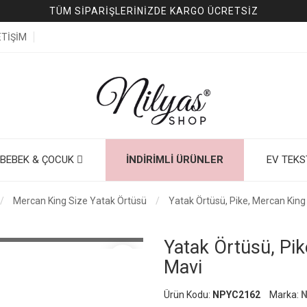
TÜM SİPARİŞLERİNİZDE KARGO ÜCRETSİZ
ETİŞİM
BEBEK & ÇOCUK
İNDIRIMLI ÜRÜNLER
EV TEKS
Mercan King Size Yatak Örtüsü
Yatak Örtüsü, Pike, Mercan King
İ
Yatak Örtüsü, Pik
favorite_border
Mavi
Ürün Kodu:
NPYC2162
Marka:
N