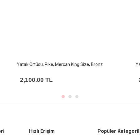
Yatak Örtüsü, Pike, Mercan King Size, Koyu Pembe
Ya
2,100.00 TL
ri
Hızlı Erişim
Popüler Kategoril