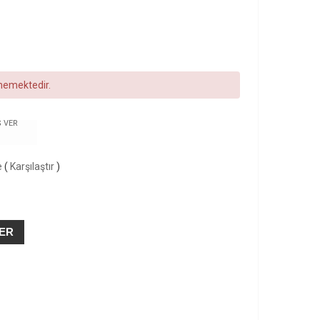
ememektedir.
Ş VER
e
(
Karşılaştır
)
VER