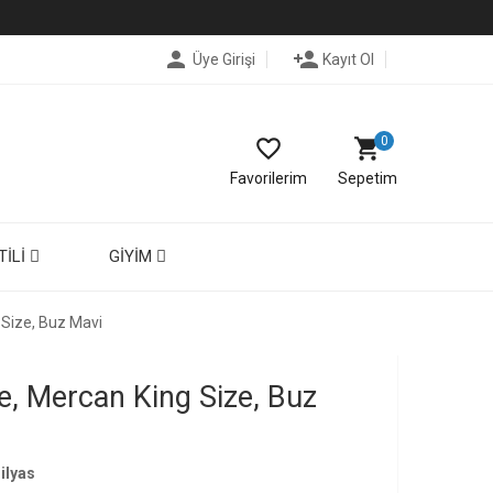
person
person_add
Üye Girişi
Kayıt Ol
0
favorite_border
shopping_cart
Favorilerim
Sepetim
TILI
GIYIM
 Size, Buz Mavi
e, Mercan King Size, Buz
ilyas