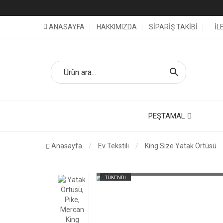
ANASAYFA
HAKKIMIZDA
SİPARİŞ TAKİBİ
İL
search
PEŞTAMAL
Anasayfa
Ev Tekstili
King Size Yatak Örtüsü
TÜKEND
TÜKENDİ