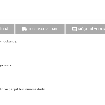
local_shipping
comment
İLERİ
TESLİMAT VE İADE
MÜŞTERİ YORU
son dokunuş.
.
uşe sunar.
lıfı ve çarşaf bulunmamaktadır.