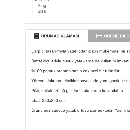
receipt
credit_card
ÜRÜN AÇIKLAMASI
ÖDEME BİLG
Çarpıcı tasarımıyla yatak odanız için mükemmel bir 
Battal ölçüleriyle büyük yataklarda da kullanım imkanı
%100 pamuk oranına sahip çok özel bir üründür..
Yöresel dokuma teknikleri sayesinde yumuşacık bir t
Pike, koltuk örtüsü gibi farklı alanlarda kullanılabilir.
Ebat: 260x280 cm
Ürünümüz sadece yatak örtüsü içermektedir. Yastık kı