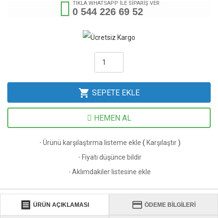
TIKLA WHATSAPP İLE SİPARİŞ VER
0 544 226 69 52
shopping_cart
SEPETE EKLE
HEMEN AL
·
Ürünü karşılaştırma listeme ekle
(
Karşılaştır
)
·
Fiyatı düşünce bildir
·
Aklımdakiler listesine ekle
receipt
credit_card
ÜRÜN AÇIKLAMASI
ÖDEME BİLGİLERİ