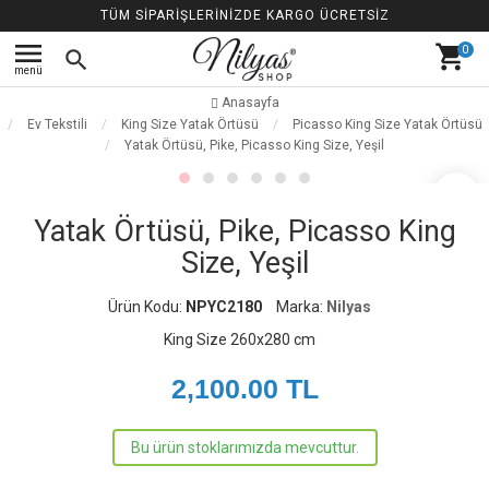
TÜM SİPARİŞLERİNİZDE KARGO ÜCRETSİZ
menu
shopping_cart
0
search
menü
Anasayfa
Ev Tekstili
King Size Yatak Örtüsü
Picasso King Size Yatak Örtüsü
Yatak Örtüsü, Pike, Picasso King Size, Yeşil
favorite_border
Yatak Örtüsü, Pike, Picasso King
Size, Yeşil
Ürün Kodu:
NPYC2180
Marka:
Nilyas
King Size 260x280 cm
2,100.00
TL
Bu ürün stoklarımızda mevcuttur.