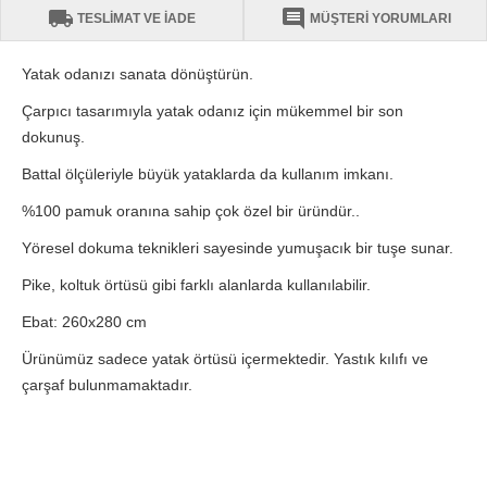
local_shipping
comment
TESLİMAT VE İADE
MÜŞTERİ YORUMLARI
Yatak odanızı sanata dönüştürün.
Çarpıcı tasarımıyla yatak odanız için mükemmel bir son
dokunuş.
Battal ölçüleriyle büyük yataklarda da kullanım imkanı.
%100 pamuk oranına sahip çok özel bir üründür..
Yöresel dokuma teknikleri sayesinde yumuşacık bir tuşe sunar.
Pike, koltuk örtüsü gibi farklı alanlarda kullanılabilir.
Ebat: 260x280 cm
Ürünümüz sadece yatak örtüsü içermektedir. Yastık kılıfı ve
çarşaf bulunmamaktadır.